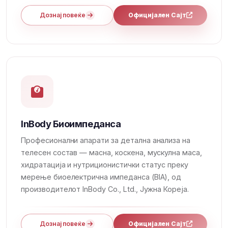
Дознај повеќе
Официјален Сајт
InBody Биоимпеданса
Професионални апарати за детална анализа на
телесен состав — масна, коскена, мускулна маса,
хидратација и нутриционистички статус преку
мерење биоелектрична импеданса (BIA), од
производителот InBody Co., Ltd., Јужна Кореја.
Дознај повеќе
Официјален Сајт