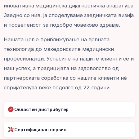
иновативна медицинска дијагностичка апаратура.
Заедно со нив, ја споделуваме заедничката визија
и посветеност за подобро човеково здравје.
Нашата цел е приближување на врвната
технологија до македонските медицински
професионалци. Успесите на нашите клиенти се и
наш успех, а традицијата на задоволство од
партнерската соработка со нашите клиенти нè
спријателува веќе подолго од 22 години.
Овластен дистрибутер
Сертифициран сервис