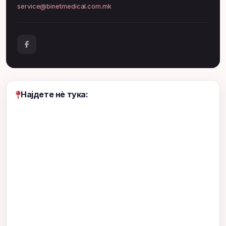
service@binetmedical.com.mk
Најдете нè тука: