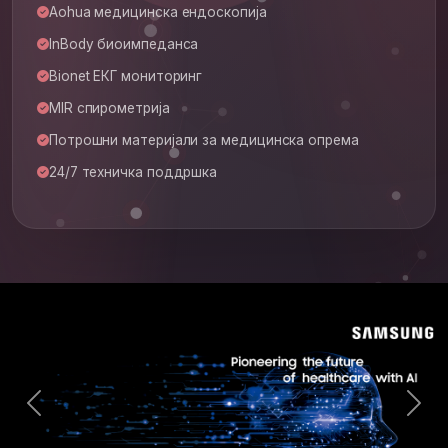
Aohua медицинска ендоскопија
InBody биоимпеданса
Bionet ЕКГ мониторинг
MIR спирометрија
Потрошни материјали за медицинска опрема
24/7 техничка поддршка
Previous
Nex