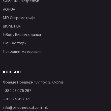
SAMSUNG Ултразвук
AOHUA
MIR Спирометрија
BIONET ЕКГ
InBody Биоимпеданса
DMS Холтери
Потрошни материјали
КОНТАКТ
Франце Прешерн 187 лок. 2, Скопје
+389 23 075 267
+389 75 457 171
info@binetmedical.com.mk