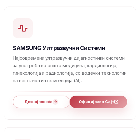
SAMSUNG Ултразвучни Системи
Најсовремени ултразвучни дијагностички системи
за употреба во општа медицина, кардиологија,
гинекологија и радиологија, со водечки технологии
на вештачка интелигенција (AI).
Дознај повеќе
Официјален Сајт