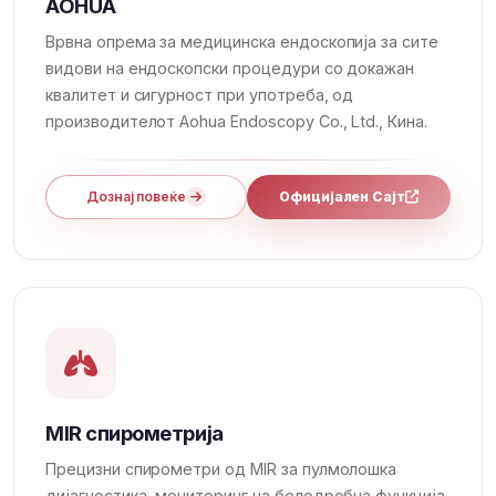
AOHUA
Врвна опрема за медицинска ендоскопија за сите
видови на ендоскопски процедури со докажан
квалитет и сигурност при употреба, од
производителот Aohua Endoscopy Co., Ltd., Кина.
Дознај повеќе
Официјален Сајт
MIR спирометрија
Прецизни спирометри од MIR за пулмолошка
дијагностика, мониторинг на белодробна функција