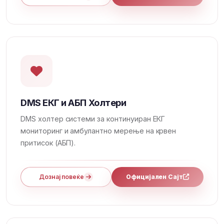
DMS ЕКГ и АБП Холтери
DMS холтер системи за континуиран ЕКГ
мониторинг и амбулантно мерење на крвен
притисок (АБП).
Дознај повеќе
Официјален Сајт